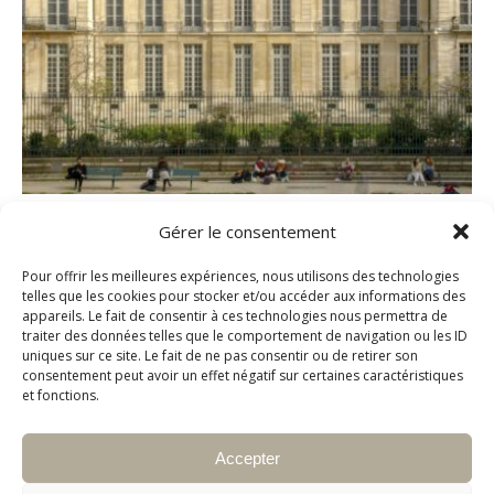
Musée Picasso
Gérer le consentement
Pour offrir les meilleures expériences, nous utilisons des technologies
LIRE LA SUITE
telles que les cookies pour stocker et/ou accéder aux informations des
appareils. Le fait de consentir à ces technologies nous permettra de
traiter des données telles que le comportement de navigation ou les ID
uniques sur ce site. Le fait de ne pas consentir ou de retirer son
consentement peut avoir un effet négatif sur certaines caractéristiques
et fonctions.
Accepter
© Copyright 2026
Rivieramedias.com
Informations légales
Propriété intellectuelle
C.G.U
Vie privée