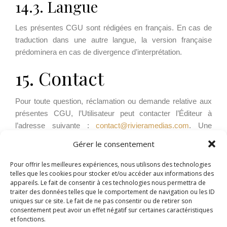
14.3. Langue
Les présentes CGU sont rédigées en français. En cas de
traduction dans une autre langue, la version française
prédominera en cas de divergence d’interprétation.
15. Contact
Pour toute question, réclamation ou demande relative aux
présentes CGU, l’Utilisateur peut contacter l’Éditeur à
l’adresse suivante :
contact@rivieramedias.com
. Une
réponse sera fournie dans les meilleurs délais, sous
Gérer le consentement
réserve de la nature de la demande.
Pour offrir les meilleures expériences, nous utilisons des technologies
Les Utilisateurs peuvent également utiliser le formulaire de
telles que les cookies pour stocker et/ou accéder aux informations des
contact disponible sur les Sites pour toute communication
appareils. Le fait de consentir à ces technologies nous permettra de
traiter des données telles que le comportement de navigation ou les ID
avec l’Éditeur.
uniques sur ce site. Le fait de ne pas consentir ou de retirer son
consentement peut avoir un effet négatif sur certaines caractéristiques
et fonctions.